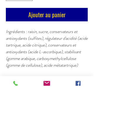
Ajouter au panier
Ingrédients : raisin, sucre, conservateurs et
antioxydants (sulfites), régulateur d'acidité (acide
tartrique, acide citrique), conservateurs et
antioxydants (acide L-ascorbique), stabilisant
(gomme arabique, carboxymethylcellulose
(gomme de cellulose), acide métatartrique)
DÉTAILS DE L'ARTICLE
Pinot Meunier + Chardonnay + Pinot Noir
POLITIQUE D'ÉCHANGE ET DE
3 ans en cave
REMBOURSEMENT
Fruité
Idéal pour Apéritifs et desserts
www.champagnevincentruelle.com
POLITIQUE DE LIVRAISON