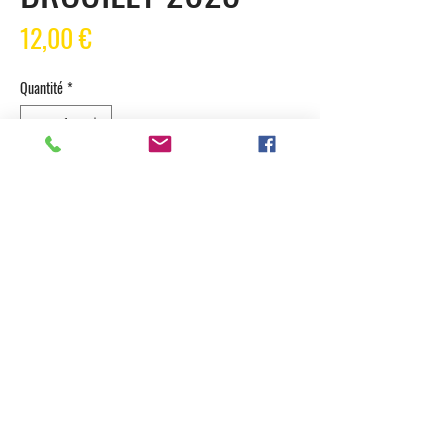
Prix
12,00 €
Quantité
*
Ajouter au panier
GAMAY DE CHEZ LUDOVIC EMMETIERE
BOUTIQUE